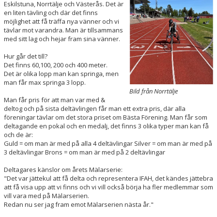
Eskilstuna, Norrtälje och Västerås. Det är
en liten tävling och där det finns
möjlighet att få träffa nya vänner och vi
tävlar mot varandra. Man är tillsammans
med sitt lag och hejar fram sina vänner.
Hur går det till?
Det finns 60,100, 200 och 400 meter.
Det är olika lopp man kan springa, men
man får max springa 3 lopp.
Bild från Norrtälje
Man får pris för att man var med &
deltog och på sista deltävlingen får man ett extra pris, där alla
föreningar tävlar om det stora priset om Bästa Förening. Man får som
deltagande en pokal och en medalj, det finns 3 olika typer man kan få
och de är:
Guld = om man är med på alla 4 deltävlingar Silver = om man är med på
3 deltävlingar Brons = om man är med på 2 deltävlingar
Deltagares känslor om årets Mälarserie:
"Det var jättekul att få delta och representera IFAH, det kändes jättebra
att få visa upp att vi finns och vi vill också börja ha fler medlemmar som
vill vara med på Mälarserien.
Redan nu ser jag fram emot Mälarserien nästa år."