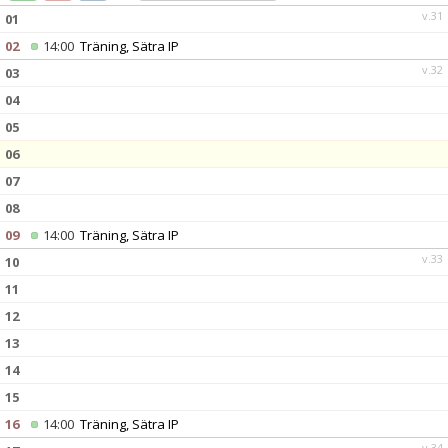
v.31
01
02
14:00
Träning, Sätra IP
v.32
03
04
05
06
07
08
09
14:00
Träning, Sätra IP
v.33
10
11
12
13
14
15
16
14:00
Träning, Sätra IP
v.34