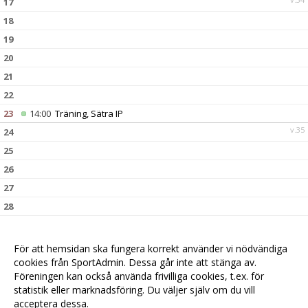
17
18
19
20
21
22
23
14:00
Träning, Sätra IP
v.35
24
25
26
27
28
29
30
14:00
Träning, Sätra IP
För att hemsidan ska fungera korrekt använder vi nödvändiga
v.36
31
cookies från SportAdmin. Dessa går inte att stänga av.
Föreningen kan också använda frivilliga cookies, t.ex. för
statistik eller marknadsföring. Du väljer själv om du vill
acceptera dessa.